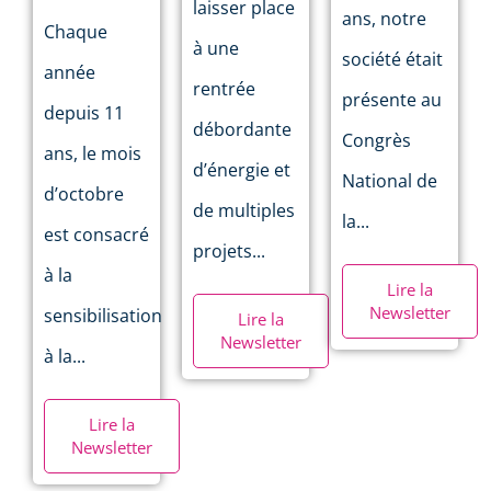
laisser place
ans, notre
Chaque
à une
société était
année
rentrée
présente au
depuis 11
débordante
Congrès
ans, le mois
d’énergie et
National de
d’octobre
de multiples
la...
est consacré
projets...
à la
Lire la
Newsletter
sensibilisation
Lire la
Newsletter
à la...
Lire la
Newsletter