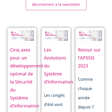
Abonnement à la newsletter
Cinq axes
Les
Retour sur
pour un
évolutions
l’APSSIS
développement
du
2023
optimal de
Système
Comme
la Sécurité
d’Information
chaque
du
Les congés
Système
année
d’été vont
d’Information
depuis 7