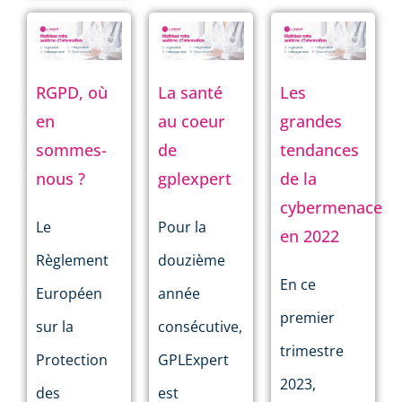
RGPD, où
La santé
Les
en
au coeur
grandes
sommes-
de
tendances
nous ?
gplexpert
de la
cybermenace
Le
Pour la
en 2022
Règlement
douzième
En ce
Européen
année
premier
sur la
consécutive,
trimestre
Protection
GPLExpert
2023,
des
est